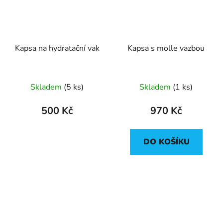
Kapsa na hydratační vak
Kapsa s molle vazbou
Průměrné
Skladem
(5 ks)
Skladem
(1 ks)
hodnocení
produktu
500 Kč
970 Kč
je
5,0
DO KOŠÍKU
z
5
hvězdiček.