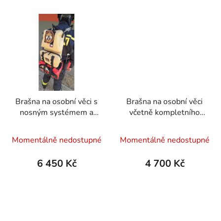
z
5
hvězdiček.
Brašna na osobní věci s
Brašna na osobní věci
nosným systémem a
včetně kompletního
tlumokem
nosného systému
Momentálně nedostupné
Momentálně nedostupné
6 450 Kč
4 700 Kč