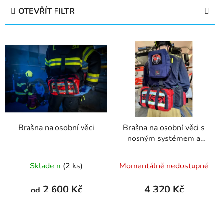
e
OTEVŘÍT FILTR
n
í
V
p
ý
r
p
o
i
d
s
u
p
k
r
t
Brašna na osobní věci
Brašna na osobní věci s
o
ů
nosným systémem a
d
kapsa s molle vazbou
u
Průměrné
Skladem
(2 ks)
Momentálně nedostupné
k
hodnocení
t
produktu
2 600 Kč
4 320 Kč
od
ů
je
5,0