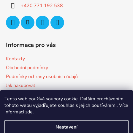
p
í
+420 771 192 538
r
v
k
y
v
ý
Informace pro vás
p
i
Kontakty
s
u
Obchodní podmínky
Podmínky ochrany osobních údajů
Jak nakupovat
Tento web používá soubory cookie. Dalším procházením
Facebook
tohoto webu vyjadřujete souhlas s jejich používáním.. Více
informací
zde
.
Nastavení