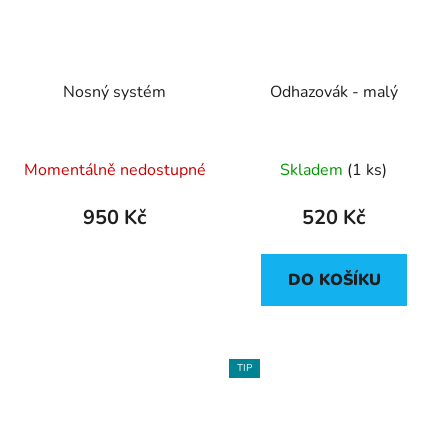
Nosný systém
Odhazovák - malý
Průměrné
Momentálně nedostupné
Skladem
(1 ks)
hodnocení
produktu
950 Kč
520 Kč
je
5,0
DO KOŠÍKU
z
5
hvězdiček.
TIP