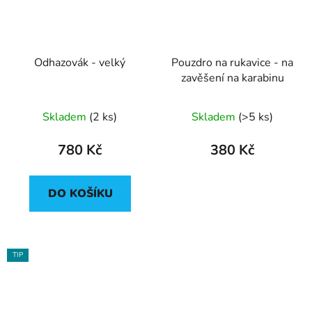
Odhazovák - velký
Pouzdro na rukavice - na
zavěšení na karabinu
Průměrné
Skladem
(2 ks)
Skladem
(>5 ks)
hodnocení
produktu
780 Kč
380 Kč
je
5,0
DO KOŠÍKU
z
5
hvězdiček.
TIP