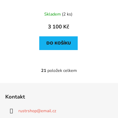
Skladem
(2 ks)
3 100 Kč
DO KOŠÍKU
21
položek celkem
O
v
l
Z
á
á
d
Kontakt
p
a
a
c
rustrshop
@
email.cz
t
í