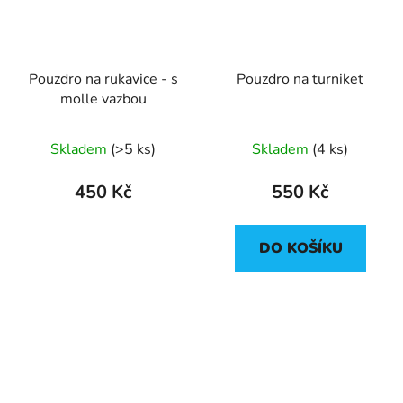
Pouzdro na rukavice - s
Pouzdro na turniket
molle vazbou
Průměrné
Průměrné
Skladem
(>5 ks)
Skladem
(4 ks)
hodnocení
hodnocení
produktu
produktu
450 Kč
550 Kč
je
je
4,5
5,0
DO KOŠÍKU
z
z
5
5
hvězdiček.
hvězdiček.