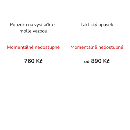
Pouzdro na vysílačku s
Taktický opasek
molle vazbou
Průměrné
Momentálně nedostupné
Momentálně nedostupné
hodnocení
produktu
760 Kč
890 Kč
od
je
5,0
z
5
hvězdiček.