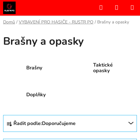
Přejít
Hledat
NÁKUP
na
KOŠÍK
obsah
Domů
/
VYBAVENÍ PRO HASIČE - RUSTR PO
/
Brašny a opasky
Brašny a opasky
Taktické
Brašny
opasky
Doplňky
Ř
Řadit podle:
Doporučujeme
a
z