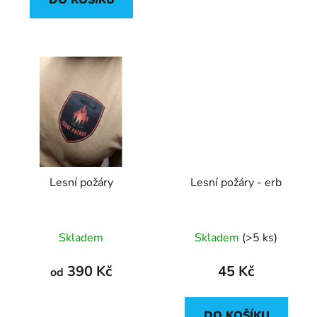
DO KOŠÍKU
z
5
hvězdiček.
Lesní požáry
Lesní požáry - erb
Skladem
Skladem
(>5 ks)
390 Kč
45 Kč
od
DO KOŠÍKU