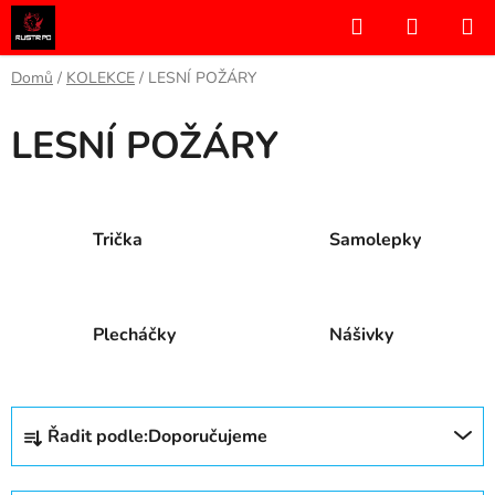
Přejít
Hledat
NÁKUP
na
KOŠÍK
obsah
Domů
/
KOLEKCE
/
LESNÍ POŽÁRY
LESNÍ POŽÁRY
Trička
Samolepky
Plecháčky
Nášivky
Ř
Řadit podle:
Doporučujeme
a
z