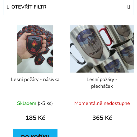
e
OTEVŘÍT FILTR
n
í
V
p
ý
r
p
o
i
d
s
u
p
k
r
t
Lesní požáry - nášivka
Lesní požáry -
o
ů
plecháček
d
u
Průměrné
Skladem
(>5 ks)
Momentálně nedostupné
k
hodnocení
t
produktu
185 Kč
365 Kč
ů
je
5,0