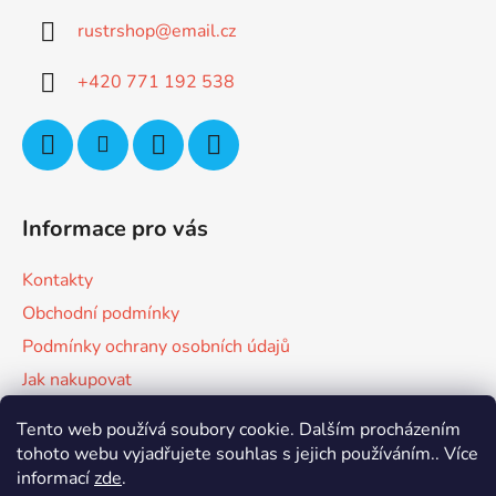
a
rustrshop
@
email.cz
t
í
+420 771 192 538
Informace pro vás
Kontakty
Obchodní podmínky
Podmínky ochrany osobních údajů
Jak nakupovat
Tento web používá soubory cookie. Dalším procházením
Facebook
tohoto webu vyjadřujete souhlas s jejich používáním.. Více
informací
zde
.