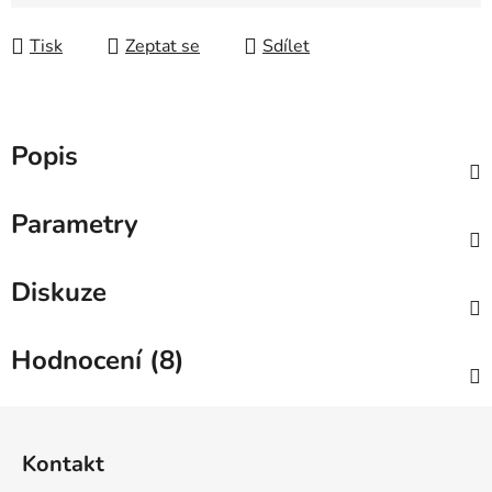
Měrná cena:
Tisk
Zeptat se
Sdílet
Popis
Parametry
Diskuze
Hodnocení (8)
Z
á
Kontakt
p