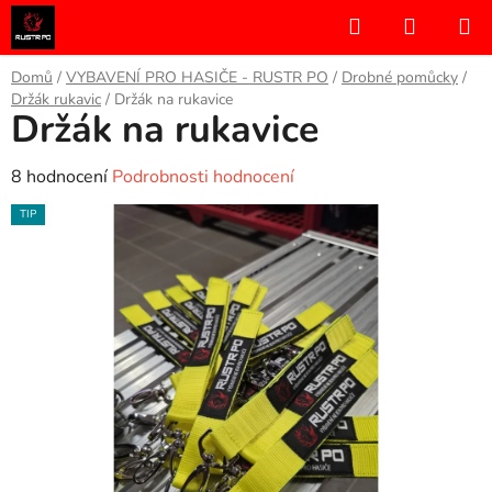
Přejít
Hledat
NÁKUP
na
KOŠÍK
obsah
Domů
/
VYBAVENÍ PRO HASIČE - RUSTR PO
/
Drobné pomůcky
/
Držák rukavic
/
Držák na rukavice
Držák na rukavice
Průměrné
8 hodnocení
Podrobnosti hodnocení
hodnocení
TIP
produktu
je
5,0
z
5
hvězdiček.