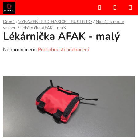
Přejít
Hledat
NÁKUP
na
KOŠÍK
obsah
Domů
/
VYBAVENÍ PRO HASIČE - RUSTR PO
/
Nosiče s molle
vazbou
/
Lékárnička AFAK - malý
Lékárnička AFAK - malý
Průměrné
Neohodnoceno
Podrobnosti hodnocení
hodnocení
produktu
je
0,0
z
5
hvězdiček.