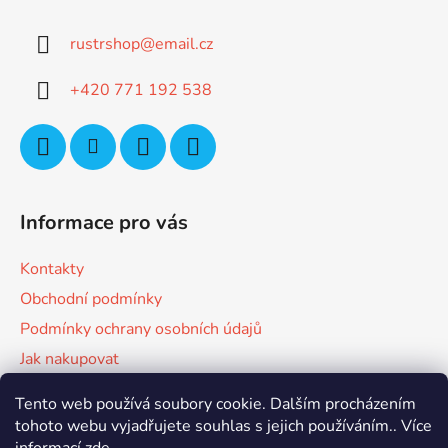
p
a
rustrshop
@
email.cz
t
í
+420 771 192 538
Informace pro vás
Kontakty
Obchodní podmínky
Podmínky ochrany osobních údajů
Jak nakupovat
Tento web používá soubory cookie. Dalším procházením
Facebook
tohoto webu vyjadřujete souhlas s jejich používáním.. Více