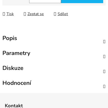
Měrná cena:
Tisk
Zeptat se
Sdílet
Popis
Parametry
Diskuze
Hodnocení
Z
á
Kontakt