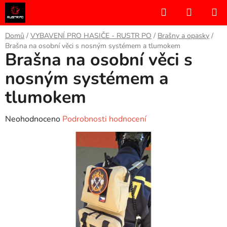
Přejít
Hledat
NÁKUP
na
KOŠÍK
obsah
Domů
/
VYBAVENÍ PRO HASIČE - RUSTR PO
/
Brašny a opasky
/
Brašna na osobní věci s nosným systémem a tlumokem
Brašna na osobní věci s
nosným systémem a
tlumokem
Průměrné
Neohodnoceno
Podrobnosti hodnocení
hodnocení
produktu
je
0,0
z
5
hvězdiček.