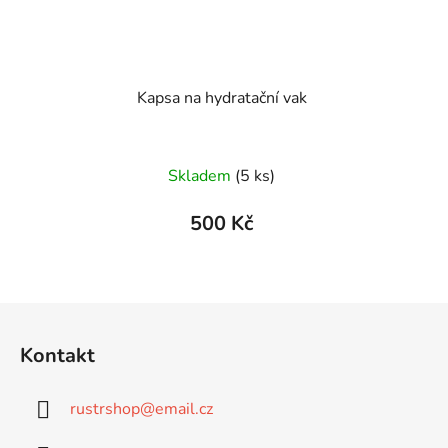
Kapsa na hydratační vak
Skladem
(5 ks)
500 Kč
Z
á
Kontakt
p
a
rustrshop
@
email.cz
t
í