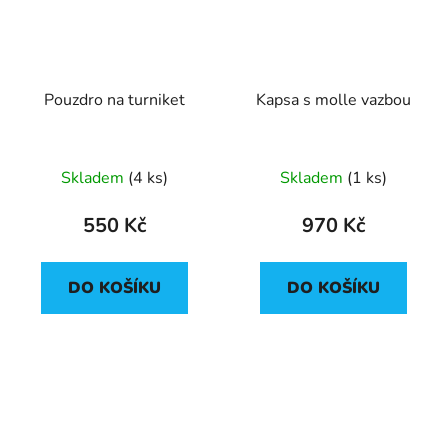
Pouzdro na turniket
Kapsa s molle vazbou
Průměrné
Průměrné
Skladem
(4 ks)
Skladem
(1 ks)
hodnocení
hodnocení
produktu
produktu
550 Kč
970 Kč
je
je
5,0
5,0
DO KOŠÍKU
DO KOŠÍKU
z
z
5
5
hvězdiček.
hvězdiček.