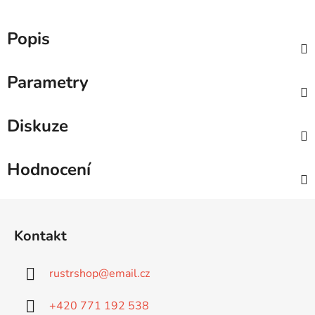
Popis
Parametry
Diskuze
Hodnocení
Z
á
Kontakt
p
a
rustrshop
@
email.cz
t
í
+420 771 192 538