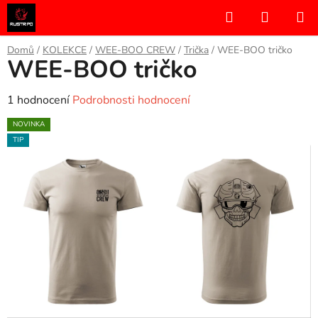
Přejít
Hledat
NÁKUP
na
KOŠÍK
obsah
Domů
/
KOLEKCE
/
WEE-BOO CREW
/
Trička
/
WEE-BOO tričko
WEE-BOO tričko
Průměrné
1 hodnocení
Podrobnosti hodnocení
hodnocení
NOVINKA
produktu
TIP
je
5,0
z
5
hvězdiček.