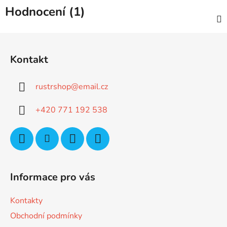
Hodnocení (1)
Z
á
Kontakt
p
a
rustrshop
@
email.cz
t
í
+420 771 192 538
Informace pro vás
Kontakty
Obchodní podmínky