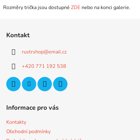
Rozměry trička jsou dostupné
ZDE
nebo na konci galerie.
Z
á
Kontakt
p
a
rustrshop
@
email.cz
t
í
+420 771 192 538
Informace pro vás
Kontakty
Obchodní podmínky