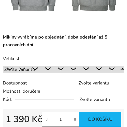
l
Mikiny vyrábíme po objednání, doba odeslání až 5
pracovních dní
Velikost
Dostupnost
Zvolte variantu
Možnosti doručení
Kód:
Zvolte variantu
1 390 Kč
DO KOŠÍKU