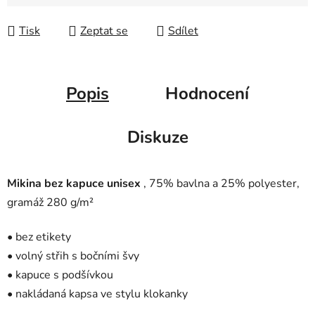
Měrná cena:
Tisk
Zeptat se
Sdílet
Popis
Hodnocení
Diskuze
Mikina bez kapuce unisex
, 75% bavlna a 25% polyester,
g
ramáž 280 g/m²
• bez etikety
• volný střih s bočními švy
• kapuce s podšívkou
• nakládaná kapsa ve stylu klokanky