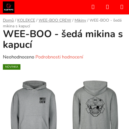
Přejít
Hledat
NÁKUP
na
KOŠÍK
obsah
Domů
/
KOLEKCE
/
WEE-BOO CREW
/
Mikiny
/
WEE-BOO - šedá
mikina s kapucí
WEE-BOO - šedá mikina s
P
o
kapucí
s
t
Průměrné
Neohodnoceno
Podrobnosti hodnocení
r
hodnocení
NOVINKA
a
produktu
n
je
n
0,0
í
z
p
5
a
hvězdiček.
n
e