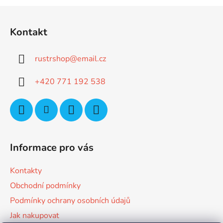
Z
á
Kontakt
p
a
rustrshop
@
email.cz
t
í
+420 771 192 538
Informace pro vás
Kontakty
Obchodní podmínky
Podmínky ochrany osobních údajů
Jak nakupovat