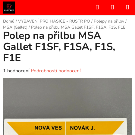
Přejít
Hledat
NÁKUP
na
KOŠÍK
obsah
Domů
/
VYBAVENÍ PRO HASIČE - RUSTR PO
/
Polepy na přilby
/
MSA (Gallet)
/
Polep na přilbu MSA Gallet F1SF, F1SA, F1S, F1E
Polep na přilbu MSA
Gallet F1SF, F1SA, F1S,
F1E
Průměrné
1 hodnocení
Podrobnosti hodnocení
hodnocení
produktu
je
4,0
z
5
hvězdiček.