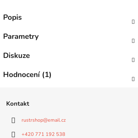
Popis
Parametry
Diskuze
Hodnocení (1)
Z
á
Kontakt
p
a
rustrshop
@
email.cz
t
í
+420 771 192 538