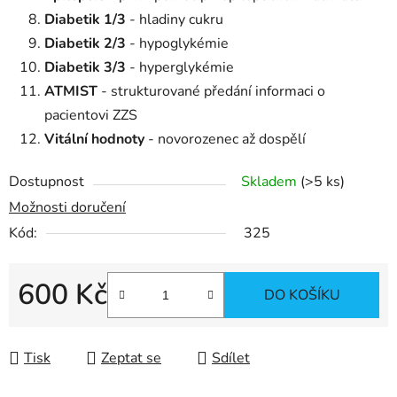
Diabetik 1/3
- hladiny cukru
Diabetik 2/3
- hypoglykémie
Diabetik 3/3
- hyperglykémie
ATMIST
-
strukturované předání informaci o
pacientovi ZZS
Vitální hodnoty
- novorozenec až dospělí
Dostupnost
Skladem
(>5 ks)
Možnosti doručení
Kód:
325
600 Kč
DO KOŠÍKU
Měrná cena:
Tisk
Zeptat se
Sdílet