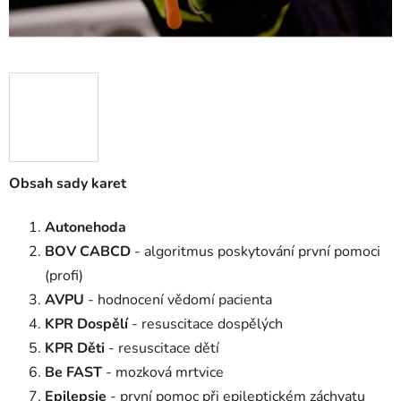
Obsah sady karet
Autonehoda
BOV CABCD
- algoritmus poskytování první pomoci
(profi)
AVPU
- hodnocení vědomí pacienta
KPR Dospělí
- resuscitace dospělých
KPR Děti
- resuscitace dětí
Be FAST
- mozková mrtvice
Epilepsie
- první pomoc při epileptickém záchvatu