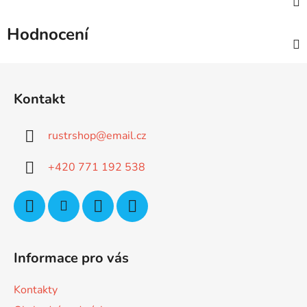
Hodnocení
Z
á
Kontakt
p
a
rustrshop
@
email.cz
t
í
+420 771 192 538
Informace pro vás
Kontakty