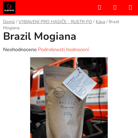
Přejít
Hledat
NÁKUP
na
KOŠÍK
obsah
Domů
/
VYBAVENÍ PRO HASIČE - RUSTR PO
/
Káva
/
Brazil
Mogiana
Brazil Mogiana
Průměrné
Neohodnoceno
Podrobnosti hodnocení
hodnocení
produktu
je
0,0
z
5
hvězdiček.