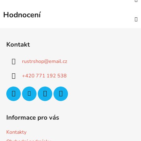
Hodnocení
Z
á
Kontakt
p
a
rustrshop
@
email.cz
t
í
+420 771 192 538
Informace pro vás
Kontakty